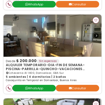
WhatsApp
Consultar
$ 200.000
Desde
Sin expensas
ALQUILER TEMPORARIO-DIA-FIN DE SEMANA-
PISCINA-PARRILLA-QUINCHO-VACACIONES
INVIERNO
Echeverria Al 1400, Domselaar, GBA Sur
5 ambientes | 4 dormitorios | 2 baños
Casaquinta en Temporal en Domselaar, Buenos Aires
WhatsApp
Consultar