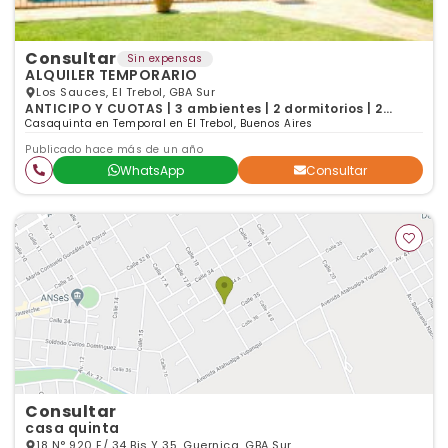
Consultar
Sin expensas
ALQUILER TEMPORARIO
Los Sauces, El Trebol, GBA Sur
ANTICIPO Y CUOTAS | 3 ambientes | 2 dormitorios | 2
baños
Casaquinta en Temporal en El Trebol, Buenos Aires
Publicado hace más de un año
WhatsApp
Consultar
Consultar
casa quinta
18 N° 920 E/ 34 Bis Y 35, Guernica, GBA Sur