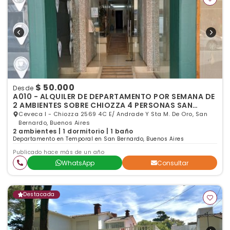
$ 50.000
Desde
A010 - ALQUILER DE DEPARTAMENTO POR SEMANA DE
2 AMBIENTES SOBRE CHIOZZA 4 PERSONAS SAN
BERNARDO
Ceveca I - Chiozza 2569 4C E/ Andrade Y Sta M. De Oro, San
Bernardo, Buenos Aires
2 ambientes | 1 dormitorio | 1 baño
Departamento en Temporal en San Bernardo, Buenos Aires
Publicado hace más de un año
WhatsApp
Consultar
Destacada