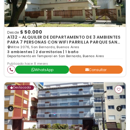
$ 50.000
Desde
A132 - ALQUILER DE DEPARTAMENTO DE 3 AMBIENTES
PARA 7 PERSONAS CON WIFI PARRILLA PARQUE SAN
BERNARDO
Mitre 2076, San Bernardo, Buenos Aires
3 ambientes | 2 dormitorios | 1 baño
Departamento en Temporal en San Bernardo, Buenos Aires
Publicado hace 8 meses
WhatsApp
Consultar
Destacada