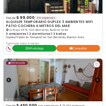
$ 99.000
Desde
Sin expensas
ALQUILER TEMPORARIO DUPLEX 3 AMBIENTES WIFI
PATIO COCHERA A METROS DEL MAR
La Rioja 3379, San Bernardo, Buenos Aires
3 ambientes | 2 dormitorios | 2 baños
Dúplex/Tríplex en Temporal en San Bernardo, Buenos Aires
Publicado hace 9 meses
WhatsApp
Consultar
Destacada
$ 450.000
Desde
por semana
+ $ 75.000 expensas