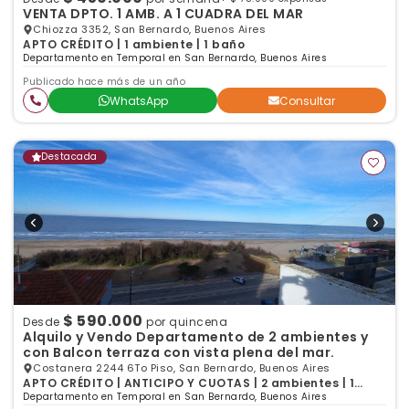
VENTA DPTO. 1 AMB. A 1 CUADRA DEL MAR
Chiozza 3352, San Bernardo, Buenos Aires
APTO CRÉDITO | 1 ambiente | 1 baño
Departamento en Temporal en San Bernardo, Buenos Aires
Publicado hace más de un año
WhatsApp
Consultar
Destacada
$ 590.000
Desde
por quincena
Alquilo y Vendo Departamento de 2 ambientes y
con Balcon terraza con vista plena del mar.
Costanera 2244 6To Piso, San Bernardo, Buenos Aires
APTO CRÉDITO | ANTICIPO Y CUOTAS | 2 ambientes | 1
dormitorio | 1 baño
Departamento en Temporal en San Bernardo, Buenos Aires