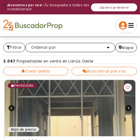
🔍
¡Buscamos por vos!
¡Tu búsqueda a todas las
¡Quiero probarlo!
inmobiliarias!
Volver a intentar
Gracias
Cancelar
Si, eliminar
Volver a intentarlo
¡Si, enviar a todos!
Crear alerta
Filtrar
Más relevantes
Ordenar por
Mapa
2.067
Propiedades en venta en Lanús Oeste
Crear alerta
Buscamos por vos
Destacada
Bajó de precio