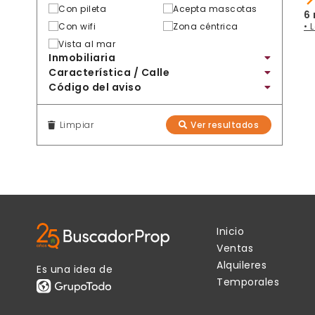
Con pileta
Acepta mascotas
6
Con wifi
Zona céntrica
• 
Vista al mar
Inmobiliaria
Característica / Calle
Código del aviso
Limpiar
Ver resultados
Inicio
Ventas
Alquileres
Es una idea de
Temporales