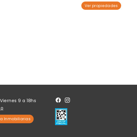
Ver propiedades
Viernes 9 a 18hs
to
a Inmobiliarias