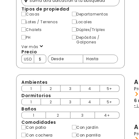
Tipos de propiedad
Casas
Departamentos
Lotes / Terrenos
Locales
Chalets
Dúplex/Tríplex
PH
Depósitos /
Galpones
Ver más
Precio
USD
$
A
Ambientes
Pr
1
2
3
4
5+
Dormitorios
6
1
2
3
4
5+
• 
Baños
1
2
3
4+
Comodidades
A
Con patio
Con jardín
Pr
Con cochera
Con parrilla