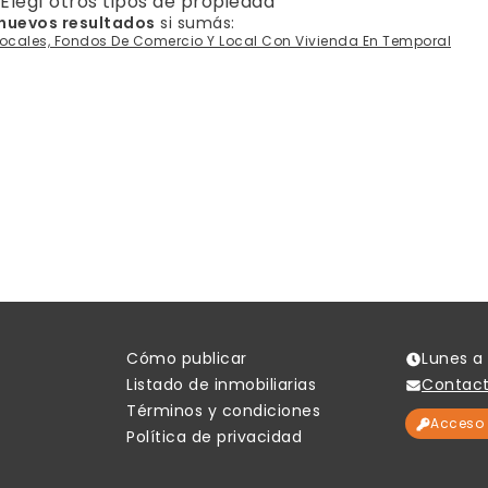
Elegí otros tipos de propiedad
 nuevos resultados
si sumás:
Locales, Fondos De Comercio Y Local Con Vivienda En Temporal
Cómo publicar
Lunes a 
Listado de inmobiliarias
Contac
Términos y condiciones
Acceso 
Política de privacidad