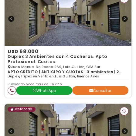
USD 68.000
Duplex 3 Ambientes con 4 Cocheras. Apto
Profesional. Cuotas.
Juan Manuel De Rosas 969, Luis Guillón, GBA Sur
APTO CRÉDITO | ANTICIPO Y CUOTAS | 3 ambientes | 2
dormitorios | 1 baño
Dúplex/Tríplex en Venta en Luis Guillón, Buenos Aires
Publicado hace más de un año
WhatsApp
Consultar
Destacada