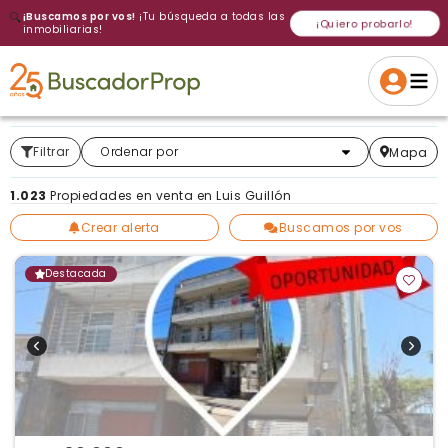
🔍
¡Buscamos por vos!
¡Tu búsqueda a todas las
¡Quiero probarlo!
inmobiliarias!
Volver a intentar
Gracias
Cancelar
Si, eliminar
Volver a intentarlo
¡Si, enviar a todos!
Crear alerta
Filtrar
Más relevantes
Ordenar por
Mapa
1.023
Propiedades en venta en Luis Guillón
Crear alerta
Buscamos por vos
Destacada