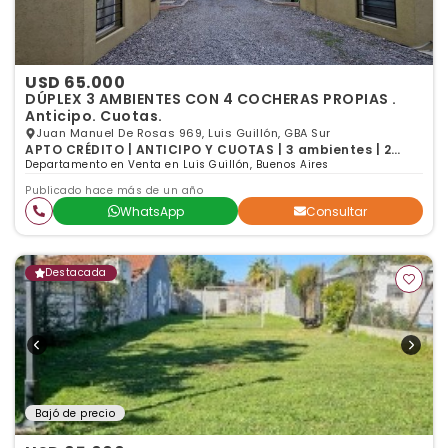
USD 65.000
DÚPLEX 3 AMBIENTES CON 4 COCHERAS PROPIAS .
Anticipo. Cuotas.
Juan Manuel De Rosas 969, Luis Guillón, GBA Sur
APTO CRÉDITO | ANTICIPO Y CUOTAS | 3 ambientes | 2
dormitorios | 1 baño
Departamento en Venta en Luis Guillón, Buenos Aires
Publicado hace más de un año
WhatsApp
Consultar
Destacada
Bajó de precio