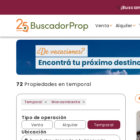
🔍
¡Buscam
Venta
Alquiler
Tipo de propiedad
Tipo de propiedad
Tipo de propiedad
72
Propiedades en temporal
Temporal
Monoambiente
Tipo de operación
Venta
Alquiler
Temporal
Ubicación