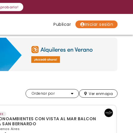
 probarlo!
Publicar
Iniciar sesión
Localidades
Localidades
Localidades
Más relevantes
Ordenar por
Ver en
mapa
as
ONOAMBIENTES CON VISTA AL MAR BALCON
A SAN BERNARDO
uenos Aires