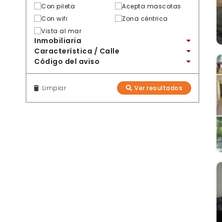
Con pileta
Acepta mascotas
Con wifi
Zona céntrica
Vista al mar
Inmobiliaria
Característica / Calle
Código del aviso
Limpiar
Ver resultados