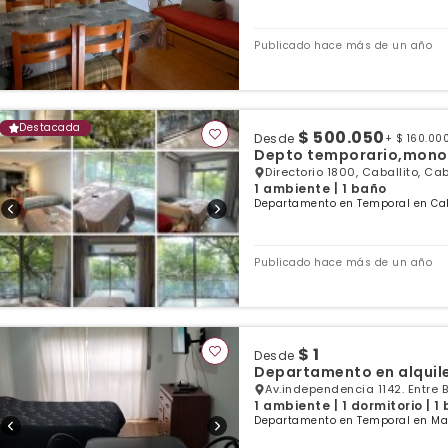
Publicado hace más de un año
Destacada
$ 500.050
Desde
+ $ 160.00
Depto temporario,mono
Directorio 1800, Caballito, Ca
1 ambiente | 1 baño
Departamento en Temporal en Caba
Publicado hace más de un año
$ 1
Desde
Departamento en alquil
Av.independencia 1142. Entre B
1 ambiente | 1 dormitorio | 1
Departamento en Temporal en Mar 