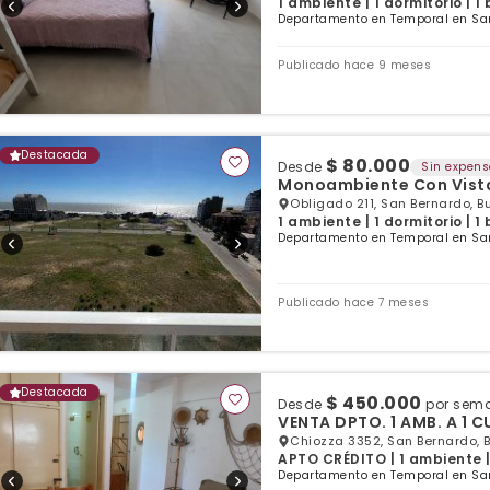
1 ambiente | 1 dormitorio | 1
Departamento en Temporal en San
Publicado hace 9 meses
Destacada
$ 80.000
Desde
Sin expen
Monoambiente Con Vista
Obligado 211, San Bernardo, B
1 ambiente | 1 dormitorio | 1
Departamento en Temporal en San
Publicado hace 7 meses
Destacada
$ 450.000
Desde
por sem
VENTA DPT
Chiozza 3352, San Bernardo, 
APTO CRÉDITO | 1 ambiente |
Departamento en Temporal en San