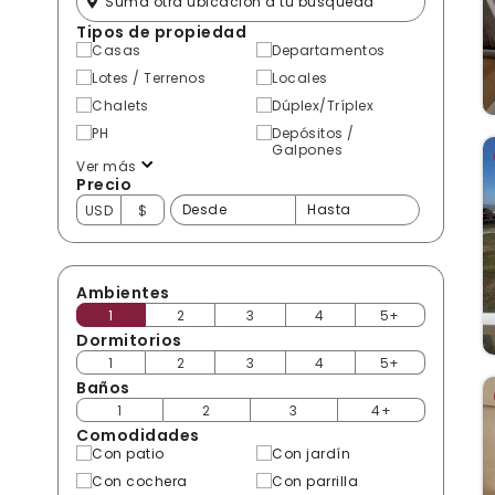
Tipos de propiedad
Casas
Departamentos
Lotes / Terrenos
Locales
Chalets
Dúplex/Tríplex
PH
Depósitos /
Galpones
Ver más
Precio
USD
$
Ambientes
1
2
3
4
5+
Dormitorios
1
2
3
4
5+
Baños
1
2
3
4+
Comodidades
Con patio
Con jardín
Con cochera
Con parrilla