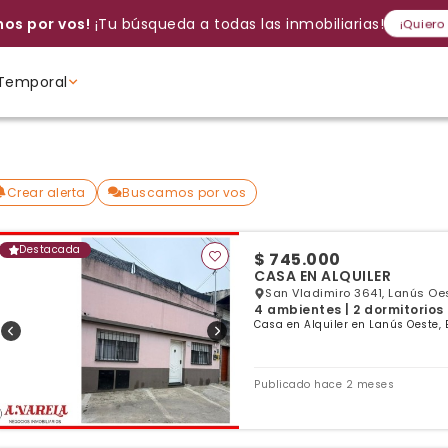
os por vos!
¡Tu búsqueda a todas las inmobiliarias!
¡Quiero
Temporal
Volver a intentar
Gracias
Cancelar
Si, eliminar
Volver a intentarlo
¡Si, enviar a todos!
Crear alerta
Ambientes
Ambientes
Ambientes
Crear alerta
Buscamos por vos
Destacada
$ 745.000
CASA EN ALQUILER
San Vladimiro 3641, Lanús Oes
4 ambientes | 2 dormitorios 
Casa en Alquiler en Lanús Oeste, 
Publicado hace 2 meses