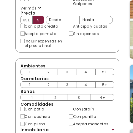
Galpones
Ver más
Precio
USD
$
Con apto crédito
Anticipo y cuotas
Acepta permuta
Sin expensas
Incluir expensas en
el precio final
Ambientes
1
2
3
4
5+
Dormitorios
1
2
3
4
5+
Baños
1
2
3
4+
Comodidades
Con patio
Con jardín
Con cochera
Con parrilla
Con pileta
Acepta mascotas
Inmobiliaria