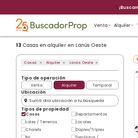
🔍
¡Buscam
Venta
Alquiler
13
Casas en alquiler en Lanús Oeste
Tipo de propiedad
Tipo de propiedad
Tipo de propiedad
Casas
Alquiler
Lanús Oeste
Tipo de operación
Venta
Alquiler
Temporal
Ubicación
Tipos de propiedad
Casas
Departamentos
Lotes / Terrenos
Locales
Chalets
Dúplex/Tríplex
PH
Depósitos /