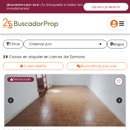
🔍
¡Buscamos por vos!
¡Tu búsqueda a todas las
¡Quiero probarlo!
inmobiliarias!
Volver a intentar
Gracias
Cancelar
Si, eliminar
Volver a intentarlo
¡Si, enviar a todos!
Crear alerta
Filtrar
Más relevantes
Ordenar por
Mapa
28
Casas en alquiler en Lomas de Zamora
Crear alerta
Buscamos por vos
Destacada