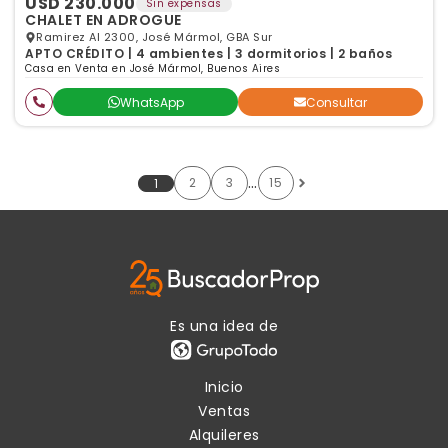
USD 230.000
Sin expensas
CHALET EN ADROGUE
Ramirez Al 2300, José Mármol, GBA Sur
APTO CRÉDITO | 4 ambientes | 3 dormitorios | 2 baños
Casa en Venta en José Mármol, Buenos Aires
WhatsApp
Consultar
…
2
3
15
1
Es una idea de
Inicio
Ventas
Alquileres