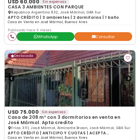
USD 60.000
Sin expensas
CASA 3 AMBIENTES CON PARQUE
Republica Argentina 832, José Mármol, GBA Sur
APTO CRÉDITO | 3 ambientes | 2 dormitorios | 1 baño
Casa en Venta en José Mármol, Buenos Aires
Publicado hace 6 meses
WhatsApp
Consultar
Destacada
USD 75.000
Sin expensas
Casa de 208 m² con 3 dormitorios en venta en
José Mármol. Apta credito
Frías 3111, José Mármol, Almirante Brown, José Mármol, GBA Sur
APTO CRÉDITO | ANTICIPO Y CUOTAS | ACEPTA
PERMUTA | 4 ambientes | 3 dormitorios | 1 baño
Casa en Venta en José Mármol, Buenos Aires