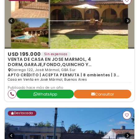
USD 195.000
Sin expensas
VENTA DE CASA EN JOSE MARMOL, 4
DORM,GARAJE,FONDO,QUINCHO Y
PISCINA*OPORTUNIDAD RETASADA*
Dorrego 122, José Mármol, GBA Sur
APTO CRÉDITO | ACEPTA PERMUTA | 8 ambientes | 3
dormitorios | 4 baños
Casa en Venta en José Mármol, Buenos Aires
Publicado hace más de un año
WhatsApp
Consultar
Destacada