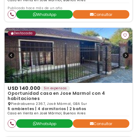
baños
Casa en Venta en José Mármol, Buenos Aires
Publicado hace más de un año
WhatsApp
Consultar
Destacada
USD 140.000
Sin expensas
Oportunidad casa en Jose Marmol con 4
habitaciones
Piedrabuena 2367, José Mármol, GBA Sur
5 ambientes | 4 dormitorios | 2 baños
Casa en Venta en José Mármol, Buenos Aires
WhatsApp
Consultar