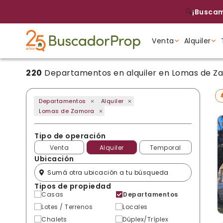
🔍
¡Buscam
Venta
Alquiler
220
Departamentos en alquiler en Lomas de Z
Tipo de propiedad
Tipo de propiedad
Tipo de propiedad
Departamentos
Alquiler
Lomas de Zamora
Tipo de operación
Venta
Alquiler
Temporal
Ubicación
Tipos de propiedad
Casas
Departamentos
Lotes / Terrenos
Locales
Chalets
Dúplex/Tríplex