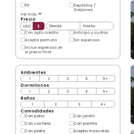
PH
Depósitos /
Galpones
Ver más
Precio
USD
$
Con apto crédito
Anticipo y cuotas
Acepta permuta
Sin expensas
Incluir expensas en
el precio final
Ambientes
1
2
3
4
5+
Dormitorios
1
2
3
4
5+
Baños
1
2
3
4+
Comodidades
Con patio
Con jardín
Con cochera
Con parrilla
Con pileta
Acepta mascotas