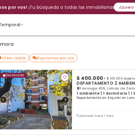
os por vos!
¡Tu búsqueda a todas las inmobiliarias!
¡Quiero
Temporal
Volver a intentar
Gracias
Cancelar
Si, eliminar
Volver a intentarlo
¡Si, enviar a todos!
Crear alerta
amora
Ambientes
Ambientes
Ambientes
Crear alerta
Buscamos por vos
Destacada
$ 400.000
+ $ 140.000 expen
DEPARTAMENTO 2 AMBIENT
Fonrouge 436, Lomas de Zamo
1 ambiente | 1 dormitorio | 1
Departamento en Alquiler en Lom
Publicado hace 1 mes