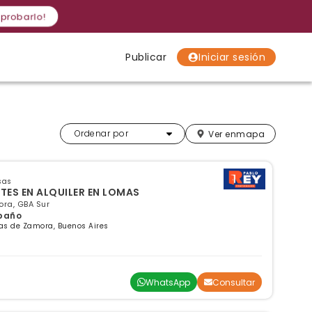
 probarlo!
Publicar
Iniciar sesión
Localidades
Localidades
Localidades
Más relevantes
Ordenar por
Ver en
mapa
sas
ES EN ALQUILER EN LOMAS
ra, GBA Sur
 baño
as de Zamora, Buenos Aires
WhatsApp
Consultar