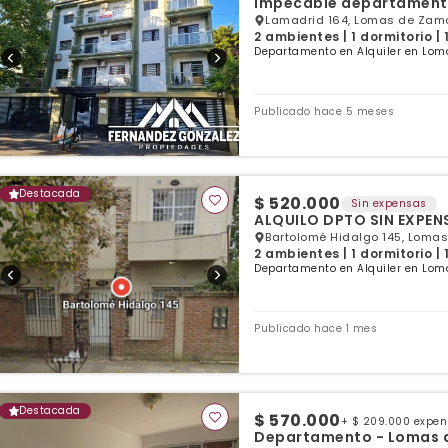
Impecable departament
Lamadrid 164, Lomas de Zamo
2 ambientes | 1 dormitorio |
Departamento en Alquiler en Lom
Publicado hace 5 meses
Destacada
$ 520.000
Sin expensas
ALQUILO DPTO SIN EXPE
Bartolomé Hidalgo 145, Lomas
2 ambientes | 1 dormitorio |
Departamento en Alquiler en Lom
Publicado hace 1 mes
Destacada
$ 570.000
+ $ 209.000 expe
Departamento - Lomas 