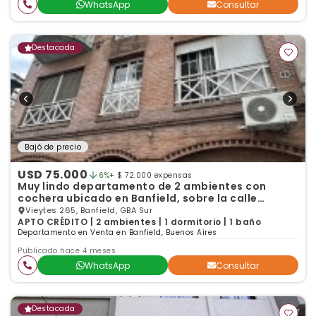
WhatsApp
Consultar
Destacada
Bajó de precio
USD 75.000
6%
+ $ 72.000 expensas
Muy lindo departamento de 2 ambientes con
cochera ubicado en Banfield, sobre la calle
Vieytes 265, a
Vieytes 265, Banfield, GBA Sur
APTO CRÉDITO | 2 ambientes | 1 dormitorio | 1 baño
Departamento en Venta en Banfield, Buenos Aires
Publicado hace 4 meses
WhatsApp
Consultar
Destacada