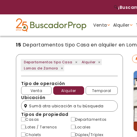
🔍
¡Buscam
Venta
Alquiler
15
Departamentos tipo Casa en alquiler en Lo
Tipo de propiedad
Tipo de propiedad
Tipo de propiedad
Departamentos tipo Casa
Alquiler
Lomas de Zamora
Tipo de operación
Venta
Alquiler
Temporal
Ubicación
Tipos de propiedad
Casas
Departamentos
Lotes / Terrenos
Locales
Chalets
Dúplex/Tríplex