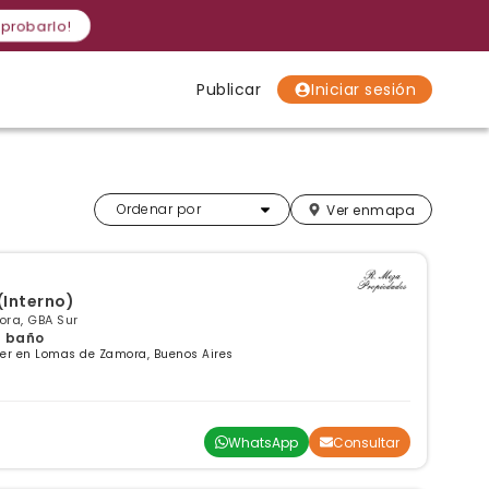
 probarlo!
Publicar
Iniciar sesión
Localidades
Localidades
Localidades
Más relevantes
Ordenar por
Ver en
mapa
to. TIPO CASA x Pasillo (Interno)
ra, GBA Sur
 1 baño
ler en Lomas de Zamora, Buenos Aires
WhatsApp
Consultar