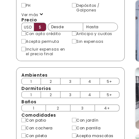
PH
Depósitos /
Galpones
Ver más
Precio
USD
$
Con apto crédito
Anticipo y cuotas
Acepta permuta
Sin expensas
Incluir expensas en
el precio final
Ambientes
1
2
3
4
5+
Dormitorios
1
2
3
4
5+
Baños
1
2
3
4+
Comodidades
Con patio
Con jardín
Con cochera
Con parrilla
Con pileta
Acepta mascotas