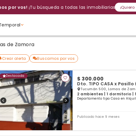
os por vos!
¡Tu búsqueda a todas las inmobiliarias!
¡Quiero
Temporal
Volver a intentar
Gracias
Cancelar
Si, eliminar
Volver a intentarlo
¡Si, enviar a todos!
Crear alerta
mas de Zamora
Ambientes
Ambientes
Ambientes
Crear alerta
Buscamos por vos
Destacada
$ 300.000
D
Tucumán 500, Lomas de Zamo
2 ambientes | 1 dormitorio |
Departamento tipo Casa en Alqui
Publicado hace 9 meses