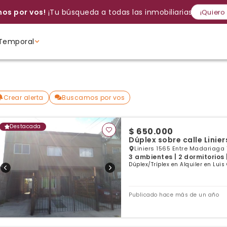
os por vos!
¡Tu búsqueda a todas las inmobiliarias!
¡Quiero
Temporal
Volver a intentar
Gracias
Cancelar
Si, eliminar
Volver a intentarlo
¡Si, enviar a todos!
Crear alerta
Ambientes
Ambientes
Ambientes
Crear alerta
Buscamos por vos
Destacada
$ 650.000
Dúplex sobre calle Linier
Liniers 1565 Entre Madariaga Y
3 ambientes | 2 dormitorios 
Dúplex/Tríplex en Alquiler en Luis
Publicado hace más de un año