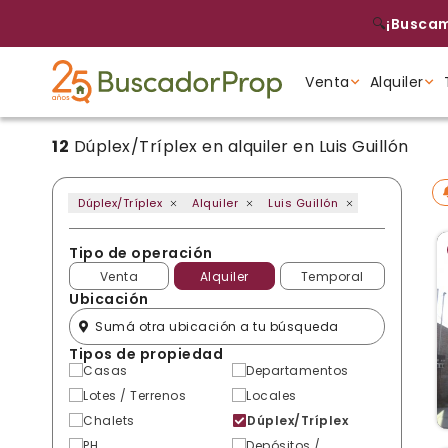
🔍
¡Buscam
Venta
Alquiler
12
Dúplex/Tríplex en alquiler en Luis Guillón
Tipo de propiedad
Tipo de propiedad
Tipo de propiedad
Dúplex/Tríplex
Alquiler
Luis Guillón
Tipo de operación
Venta
Alquiler
Temporal
Ubicación
Tipos de propiedad
Casas
Departamentos
Lotes / Terrenos
Locales
Chalets
Dúplex/Tríplex
PH
Depósitos /