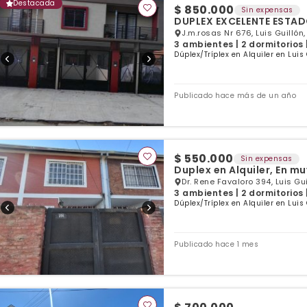
Destacada
$ 850.000
Sin expensas
DUPLEX EXCELENTE ESTA
J.m.rosas Nr 676, Luis Guillón
3 ambientes | 2 dormitorios 
Dúplex/Tríplex en Alquiler en Luis
Publicado hace más de un año
$ 550.000
Sin expensas
Duplex en Alquiler, En m
Dr. Rene Favaloro 394, Luis Gui
3 ambientes | 2 dormitorios 
Dúplex/Tríplex en Alquiler en Luis
Publicado hace 1 mes