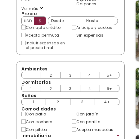
Galpones
Ver más
Precio
USD
$
Con apto crédito
Anticipo y cuotas
Acepta permuta
Sin expensas
Incluir expensas en
el precio final
Ambientes
1
2
3
4
5+
Dormitorios
1
2
3
4
5+
Baños
1
2
3
4+
Comodidades
Con patio
Con jardín
Con cochera
Con parrilla
Con pileta
Acepta mascotas
Inmobiliaria