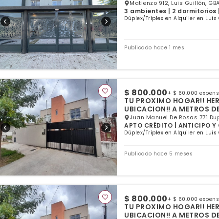
Matienzo 912, Luis Guillón, GB
3 ambientes | 2 dormitorios 
Dúplex/Tríplex en Alquiler en Luis
Publicado hace 1 mes
$ 800.000
+ $ 60.000 expen
TU PROXIMO HOGAR!! HE
UBICACION!! A METROS D
Juan Manuel De Rosas 771 Duple
APTO CRÉDITO | ANTICIPO Y C
Dúplex/Tríplex en Alquiler en Luis
Publicado hace 5 meses
$ 800.000
+ $ 60.000 expen
TU PROXIMO HOGAR!! HE
UBICACION!! A METROS D