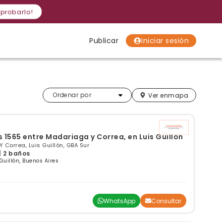
 probarlo!
Publicar
Iniciar sesión
Localidades
Localidades
Localidades
Más relevantes
Ordenar por
Ver en
mapa
s 1565 entre Madariaga y Correa, en Luis Guillón
 Correa, Luis Guillón, GBA Sur
| 2 baños
 Guillón, Buenos Aires
WhatsApp
Consultar