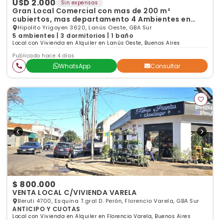
USD 2.000
Sin expensas
Gran Local Comercial con mas de 200 m²
cubiertos, mas departamento 4 Ambientes en
Planta Alta.
Hipolito Yrigoyen 3620, Lanús Oeste, GBA Sur
5 ambientes | 3 dormitorios | 1 baño
Local con Vivienda en Alquiler en Lanús Oeste, Buenos Aires
Publicado hace 4 días
WhatsApp
Consultar
$ 800.000
VENTA LOCAL C/VIVIENDA VARELA
Beruti 4700, Esquina T.gral D. Perón, Florencio Varela, GBA Sur
ANTICIPO Y CUOTAS
Local con Vivienda en Alquiler en Florencio Varela, Buenos Aires