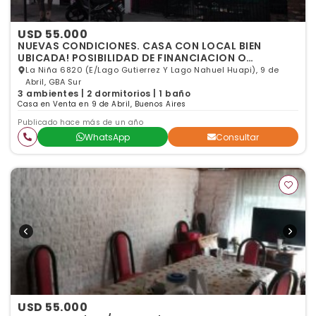
USD 55.000
NUEVAS CONDICIONES. CASA CON LOCAL BIEN
UBICADA! POSIBILIDAD DE FINANCIACION O
PERMUTA!
La Niña 6820 (E/Lago Gutierrez Y Lago Nahuel Huapi), 9 de
Abril, GBA Sur
3 ambientes | 2 dormitorios | 1 baño
Casa en Venta en 9 de Abril, Buenos Aires
Publicado hace más de un año
WhatsApp
Consultar
USD 55.000