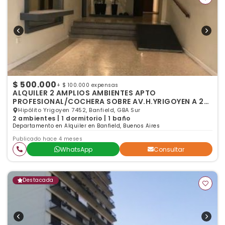
$ 500.000
+ $ 100.000 expensas
ALQUILER 2 AMPLIOS AMBIENTES APTO
PROFESIONAL/COCHERA SOBRE AV.H.YRIGOYEN A 2
CUADRAS DE LA ESTACIÓN
Hipólito Yrigoyen 7452, Banfield, GBA Sur
2 ambientes | 1 dormitorio | 1 baño
Departamento en Alquiler en Banfield, Buenos Aires
Publicado hace 4 meses
WhatsApp
Consultar
Destacada