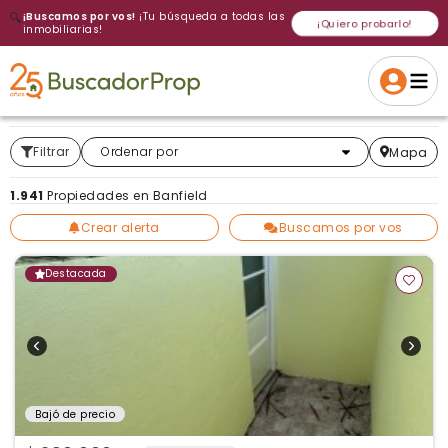
🔍
¡Buscamos por vos!
¡Tu búsqueda a todas las
¡Quiero probarlo!
inmobiliarias!
Volver a intentar
Gracias
Cancelar
Si, eliminar
Volver a intentarlo
¡Si, enviar a todos!
Crear alerta
Filtrar
Más relevantes
Ordenar por
Mapa
1.941
Propiedades en Banfield
Crear alerta
Buscamos por vos
Destacada
Bajó de precio