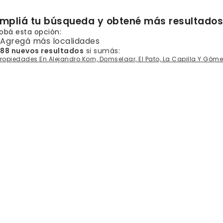
mpliá tu búsqueda y obtené más resultados
obá esta opción:
Agregá más localidades
088 nuevos resultados
si sumás:
Propiedades En Alejandro Korn, Domselaar, El Pato, La Capilla Y Góme