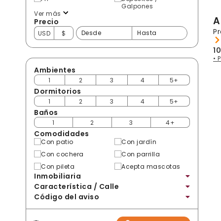
Galpones
Ver más
A
Precio
Pr
USD
$
1
• 
Ambientes
1
2
3
4
5+
Dormitorios
1
2
3
4
5+
Baños
1
2
3
4+
Comodidades
Con patio
Con jardín
Con cochera
Con parrilla
Con pileta
Acepta mascotas
Inmobiliaria
Característica / Calle
Código del aviso