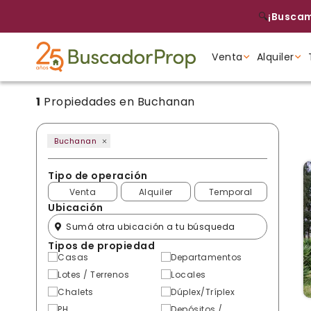
🔍
¡Buscam
Venta
Alquiler
1
Propiedades en Buchanan
Tipo de propiedad
Tipo de propiedad
Tipo de propiedad
Buchanan
Tipo de operación
Venta
Alquiler
Temporal
Ubicación
Tipos de propiedad
Casas
Departamentos
Lotes / Terrenos
Locales
Chalets
Dúplex/Tríplex
PH
Depósitos /