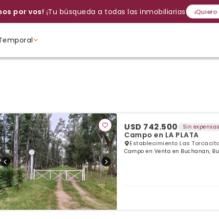
os por vos!
¡Tu búsqueda a todas las inmobiliarias!
¡Quiero
Temporal
Volver a intentar
Gracias
Cancelar
Si, eliminar
Volver a intentarlo
¡Si, enviar a todos!
Crear alerta
Ambientes
Ambientes
Ambientes
USD 742.500
Sin expensa
Campo en LA PLATA
Establecimiento Las Torcacit
Campo en Venta en Buchanan, Bu