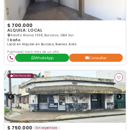
$ 700.000
ALQUILA: LOCAL
Adolfo Alsina 1338, Burzaco, GBA Sur
1 baño
Local en Alquiler en Burzaco, Buenos Aires
Publicado hace más de un año
WhatsApp
Consultar
Destacada
$ 750.000
Sin expensas