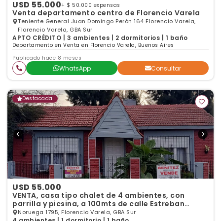
USD 55.000
+ $ 50.000 expensas
Venta departamento centro de Florencio Varela
Teniente General Juan Domingo Perón 164 Florencio Varela,
Florencio Varela, GBA Sur
APTO CRÉDITO | 3 ambientes | 2 dormitorios | 1 baño
Departamento en Venta en Florencio Varela, Buenos Aires
Publicado hace 8 meses
WhatsApp
Consultar
Destacada
USD 55.000
VENTA, casa tipo chalet de 4 ambientes, con
parrilla y picsina, a 100mts de calle Estreban
Pisani.-
Noruega 1795, Florencio Varela, GBA Sur
4 ambientes | 1 dormitorio | 1 baño