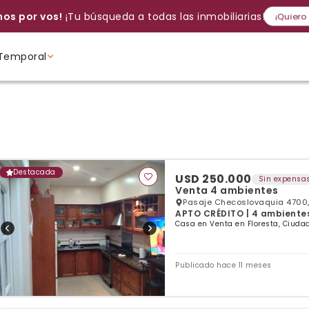
os por vos!
¡Tu búsqueda a todas las inmobiliarias!
¡Quiero
Temporal
Volver a intentar
Gracias
Cancelar
Si, eliminar
Volver a intentarlo
¡Si, enviar a todos!
Crear alerta
Ambientes
Ambientes
Ambientes
Destacada
USD 250.000
Sin expensa
Venta 4 ambientes
Pasaje Checoslovaquia 4700, 
APTO CRÉDITO | 4 ambientes 
Casa en Venta en Floresta, Ciudad
Publicado hace 11 meses