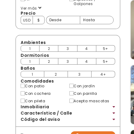
Galpones
Ver más
Precio
USD
$
Ambientes
1
2
3
4
5+
Dormitorios
1
2
3
4
5+
Baños
1
2
3
4+
Comodidades
Con patio
Con jardín
Con cochera
Con parrilla
Con pileta
Acepta mascotas
Inmobiliaria
Característica / Calle
Código del aviso