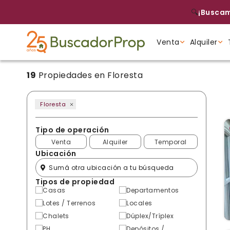
🔍
¡Buscam
Venta
Alquiler
19
Propiedades en Floresta
Tipo de propiedad
Tipo de propiedad
Tipo de propiedad
Floresta
Tipo de operación
Venta
Alquiler
Temporal
Ubicación
Tipos de propiedad
Casas
Departamentos
Lotes / Terrenos
Locales
Chalets
Dúplex/Tríplex
PH
Depósitos /