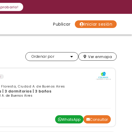
 probarlo!
Publicar
Iniciar sesión
Localidades
Localidades
Localidades
Más relevantes
Ordenar por
Ver en
mapa
s
Floresta, Ciudad A. de Buenos Aires
| 3 dormitorios | 3 baños
 A. de Buenos Aires
WhatsApp
Consultar