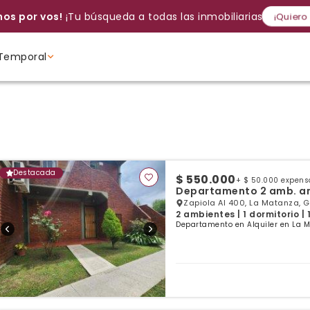
os por vos!
¡Tu búsqueda a todas las inmobiliarias!
¡Quiero
Temporal
Volver a intentar
Gracias
Cancelar
Si, eliminar
Volver a intentarlo
¡Si, enviar a todos!
Crear alerta
Ambientes
Ambientes
Ambientes
Destacada
$ 550.000
+ $ 50.000 expens
Departamento 2 amb. amp
Zapiola Al 400, La Matanza, 
2 ambientes | 1 dormitorio |
Departamento en Alquiler en La M