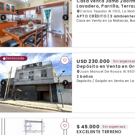
Casa Venta 3amb 2dorm c
Lavadero, Parrilla, Terra
Carlos Tejedor Al 1100, La Ma
APTO CRÉDITO | 3 ambientes 
Casa en Venta en La Matanza, Bu
Destacada
USD 230.000
Sin expensa
Depósito en Venta en Gr
Juan Manuel De Rosas Al 950
2 baños
Depósito / Galpón en Venta en La
$ 45.000
Sin expensas
EXCELENTE TERRENO