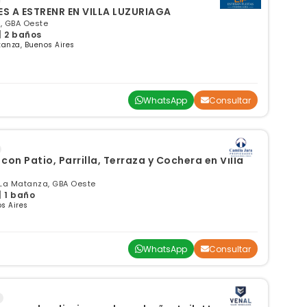
S A ESTRENR EN VILLA LUZURIAGA
a, GBA Oeste
| 2 baños
anza, Buenos Aires
WhatsApp
Consultar
on Patio, Parrilla, Terraza y Cochera en Villa
 La Matanza, GBA Oeste
| 1 baño
s Aires
WhatsApp
Consultar