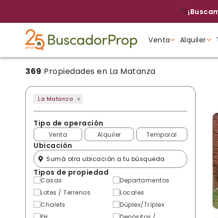
🔍
¡Buscam
Venta
Alquiler
369
Propiedades en La Matanza
Tipo de propiedad
Tipo de propiedad
Tipo de propiedad
La Matanza
Tipo de operación
Venta
Alquiler
Temporal
Ubicación
Tipos de propiedad
Casas
Departamentos
Lotes / Terrenos
Locales
Chalets
Dúplex/Tríplex
PH
Depósitos /