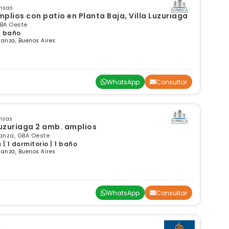
ensas
lios con patio en Planta Baja, Villa Luzuriaga
GBA Oeste
 1 baño
anza, Buenos Aires
WhatsApp
Consultar
nsas
nto en Villa Luzuriaga 2 amb. amplios
tanza, GBA Oeste
 1 dormitorio | 1 baño
anza, Buenos Aires
WhatsApp
Consultar