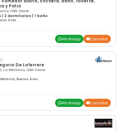
omedor diario, cochera, baño, toilette,
za y Patio
tanza, GBA Oeste
| 2 dormitorios | 1 baño
enos Aires
WhatsApp
Consultar
s
egorio De Laferrere
0, La Matanza, GBA Oeste
 Matanza, Buenos Aires
WhatsApp
Consultar