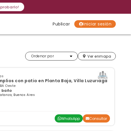
 probarlo!
Publicar
Iniciar sesión
Localidades
Localidades
Localidades
Más relevantes
Ordenar por
Ver en
mapa
as
lios con patio en Planta Baja, Villa Luzuriaga
GBA Oeste
 1 baño
atanza, Buenos Aires
WhatsApp
Consultar