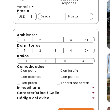
Galpones
Ver más
Precio
USD
$
Ambientes
1
2
3
4
5+
Dormitorios
1
2
3
4
5+
Baños
1
2
3
4+
Comodidades
Con patio
Con jardín
Con cochera
Con parrilla
Con pileta
Acepta mascotas
Inmobiliaria
Característica / Calle
Código del aviso