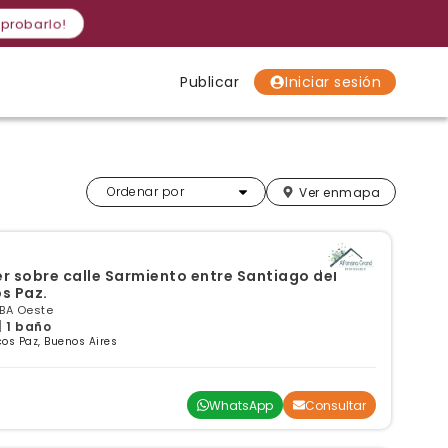
 probarlo!
Publicar
Iniciar sesión
Localidades
Localidades
Localidades
Más relevantes
Ordenar por
Ver en
mapa
r sobre calle Sarmiento entre Santiago del
s Paz.
GBA Oeste
| 1 baño
os Paz, Buenos Aires
WhatsApp
Consultar