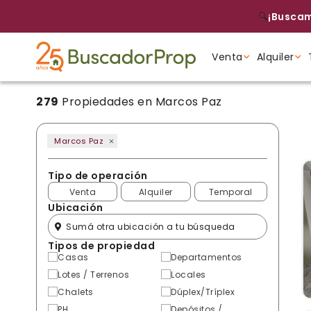
🔍
¡Buscam
Venta
Alquiler
279
Propiedades en Marcos Paz
Tipo de propiedad
Tipo de propiedad
Tipo de propiedad
Marcos Paz
Tipo de operación
Venta
Alquiler
Temporal
Ubicación
Tipos de propiedad
Casas
Departamentos
Lotes / Terrenos
Locales
Chalets
Dúplex/Tríplex
PH
Depósitos /