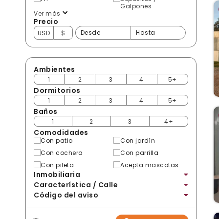
Galpones
Ver más
Precio
USD
$
Ambientes
1
2
3
4
5+
Dormitorios
1
2
3
4
5+
Baños
1
2
3
4+
Comodidades
Con patio
Con jardín
Con cochera
Con parrilla
Con pileta
Acepta mascotas
Inmobiliaria
Característica / Calle
Código del aviso