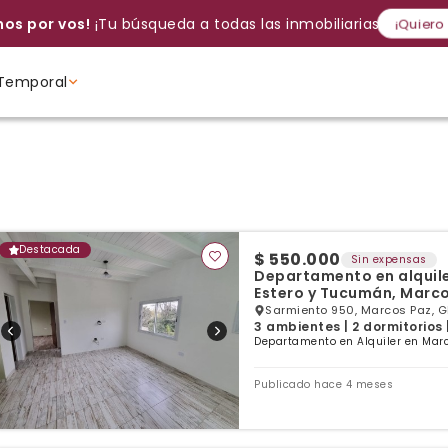
os por vos!
¡Tu búsqueda a todas las inmobiliarias!
¡Quiero
Temporal
Volver a intentar
Gracias
Cancelar
Si, eliminar
Volver a intentarlo
¡Si, enviar a todos!
Crear alerta
Ambientes
Ambientes
Ambientes
Destacada
$ 550.000
Sin expensas
Departamento en alquile
Estero y Tucumán, Marco
Sarmiento 950, Marcos Paz, 
3 ambientes | 2 dormitorios 
Departamento en Alquiler en Marc
Publicado hace 4 meses