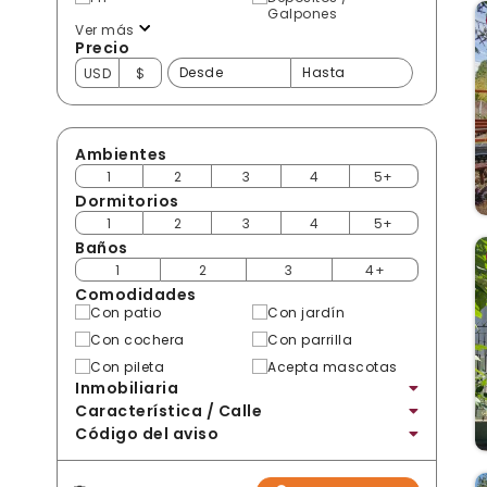
Galpones
Ver más
Precio
USD
$
Ambientes
1
2
3
4
5+
Dormitorios
1
2
3
4
5+
Baños
1
2
3
4+
Comodidades
Con patio
Con jardín
Con cochera
Con parrilla
Con pileta
Acepta mascotas
Inmobiliaria
Característica / Calle
Código del aviso