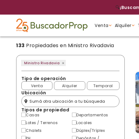
🔍
¡Buscam
Venta
Alquiler
133
Propiedades en Ministro Rivadavia
Tipo de propiedad
Tipo de propiedad
Tipo de propiedad
Ministro Rivadavia
Tipo de operación
Venta
Alquiler
Temporal
Ubicación
Tipos de propiedad
Casas
Departamentos
Lotes / Terrenos
Locales
Chalets
Dúplex/Tríplex
PH
Depósitos /