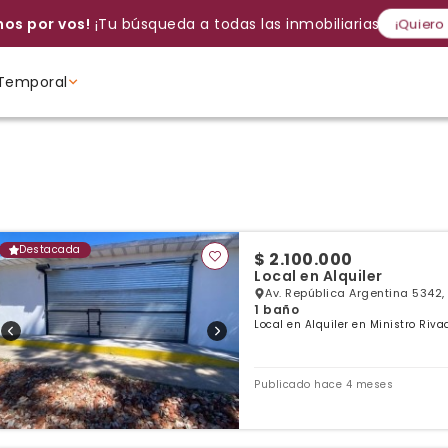
os por vos!
¡Tu búsqueda a todas las inmobiliarias!
¡Quiero
Temporal
Volver a intentar
Gracias
Cancelar
Si, eliminar
Volver a intentarlo
¡Si, enviar a todos!
Crear alerta
Ambientes
Ambientes
Ambientes
Destacada
$ 2.100.000
Local en Alquiler
Av. República Argentina 5342,
1 baño
Local en Alquiler en Ministro Riva
Publicado hace 4 meses