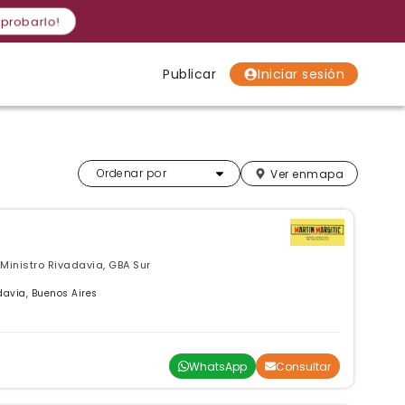
 probarlo!
Publicar
Iniciar sesión
Localidades
Localidades
Localidades
Más relevantes
Ordenar por
Ver en
mapa
 Ministro Rivadavia, GBA Sur
davia, Buenos Aires
WhatsApp
Consultar