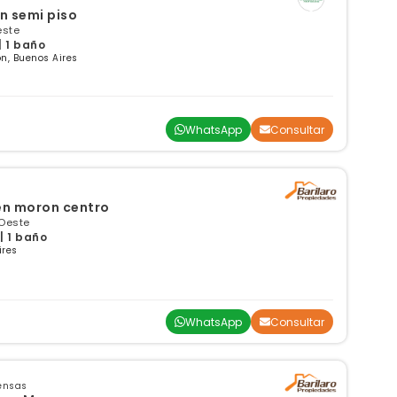
n semi piso
este
| 1 baño
n, Buenos Aires
WhatsApp
Consultar
 en moron centro
 Oeste
| 1 baño
ires
WhatsApp
Consultar
ensas