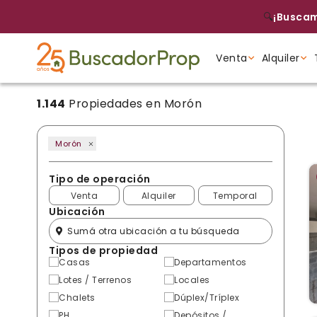
🔍
¡Buscam
Venta
Alquiler
1.144
Propiedades en Morón
Tipo de propiedad
Tipo de propiedad
Tipo de propiedad
Morón
Tipo de operación
Venta
Alquiler
Temporal
Ubicación
Tipos de propiedad
Casas
Departamentos
Lotes / Terrenos
Locales
Chalets
Dúplex/Tríplex
PH
Depósitos /