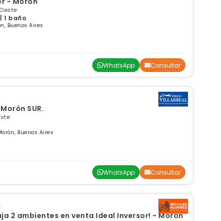
er - Moron
 Oeste
| 1 baño
n, Buenos Aires
WhatsApp
Consultar
 Morón SUR.
este
Morón, Buenos Aires
WhatsApp
Consultar
a 2 ambientes en venta Ideal Inversor! - Morón