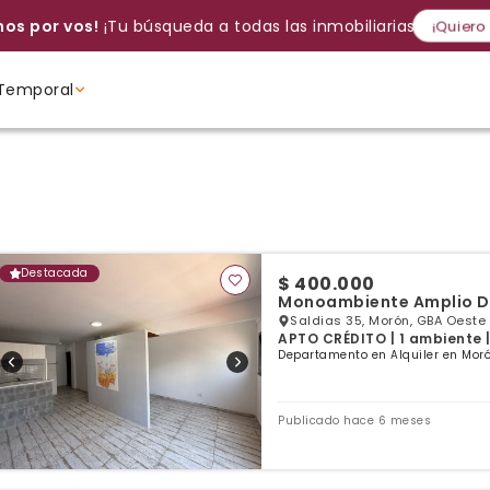
os por vos!
¡Tu búsqueda a todas las inmobiliarias!
¡Quiero
Temporal
Volver a intentar
Gracias
Cancelar
Si, eliminar
Volver a intentarlo
¡Si, enviar a todos!
Crear alerta
Ambientes
Ambientes
Ambientes
Destacada
$ 400.000
Monoambiente Amplio Di
Saldias 35, Morón, GBA Oeste
APTO CRÉDITO | 1 ambiente |
Departamento en Alquiler en Moró
Publicado hace 6 meses