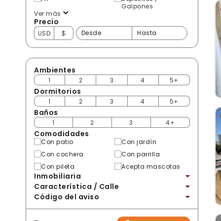
Galpones
Ver más
Precio
USD
$
Ambientes
1
2
3
4
5+
Dormitorios
1
2
3
4
5+
Baños
1
2
3
4+
Comodidades
Con patio
Con jardín
Con cochera
Con parrilla
Con pileta
Acepta mascotas
Inmobiliaria
Característica / Calle
Código del aviso