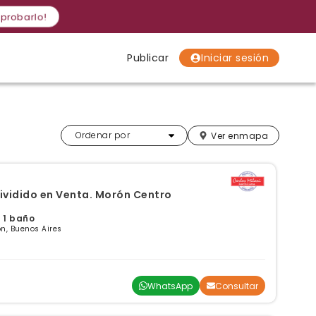
 probarlo!
Publicar
Iniciar sesión
Localidades
Localidades
Localidades
Más relevantes
Ordenar por
Ver en
mapa
vidido en Venta. Morón Centro
 1 baño
n, Buenos Aires
WhatsApp
Consultar