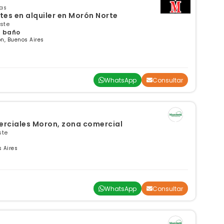
sas
s en alquiler en Morón Norte
este
 1 baño
n, Buenos Aires
WhatsApp
Consultar
merciales Moron, zona comercial
ste
s Aires
WhatsApp
Consultar