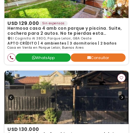
USD 129.000
Sin expensas
Hermosa casa 4 amb con parque y piscina. Suite,
cochera para 2 autos. No te pierdas esta
oportunidad
El Coginillo Al 3800, Parque Leloir, GBA Oeste
APTO CRÉDITO | 4 ambientes | 3 dormitorios | 2 baños
Casa en Venta en Parque Leloir, Buenos Aires
WhatsApp
Consultar
USD 130.000