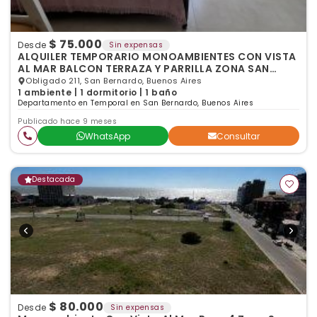
$ 75.000
Desde
Sin expensas
ALQUILER TEMPORARIO MONOAMBIENTES CON VISTA
AL MAR BALCON TERRAZA Y PARRILLA ZONA SAN
BERNARDO
Obligado 211, San Bernardo, Buenos Aires
1 ambiente | 1 dormitorio | 1 baño
Departamento en Temporal en San Bernardo, Buenos Aires
Publicado hace 9 meses
WhatsApp
Consultar
Destacada
$ 80.000
Desde
Sin expensas