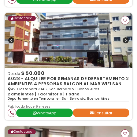
Destacada
$ 50.000
Desde
A028 - ALQUILER POR SEMANAS DE DEPARTAMENTO 2
AMBIENTES 4 PERSONAS BALCON AL MAR WIFI SAN
BERNARDO
Av. Costanera 3146, San Bernardo, Buenos Aires
2 ambientes | 1 dormitorio | 1 baño
Departamento en Temporal en San Bernardo, Buenos Aires
Publicado hace 9 meses
WhatsApp
Consultar
Destacada