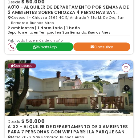
$ 50.000
Desde
A010 - ALQUILER DE DEPARTAMENTO POR SEMANA DE
2 AMBIENTES SOBRE CHIOZZA 4 PERSONAS SAN
BERNARDO
Ceveca I - Chiozza 2569 4C E/ Andrade Y Sta M. De Oro, San
Bernardo, Buenos Aires
2 ambientes | 1 dormitorio | 1 baño
Departamento en Temporal en San Bernardo, Buenos Aires
Publicado hace más de un año
WhatsApp
Consultar
Destacada
$ 50.000
Desde
A132 - ALQUILER DE DEPARTAMENTO DE 3 AMBIENTES
PARA 7 PERSONAS CON WIFI PARRILLA PARQUE SAN
BERNARDO
Mitre 2076, San Bernardo, Buenos Aires