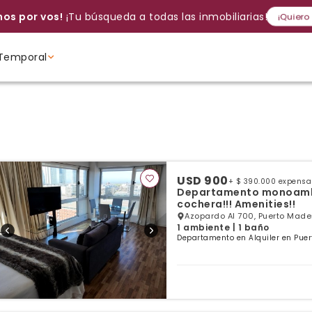
os por vos!
¡Tu búsqueda a todas las inmobiliarias!
¡Quiero
Temporal
Volver a intentar
Gracias
Cancelar
Si, eliminar
Volver a intentarlo
¡Si, enviar a todos!
Crear alerta
Ambientes
Ambientes
Ambientes
USD 900
+ $ 390.000 expensa
Departamento monoambie
cochera!!! Amenities!!
Azopardo Al 700, Puerto Made
1 ambiente | 1 baño
Departamento en Alquiler en Puer