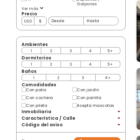
Galpones
Ver más
Precio
USD
$
Ambientes
1
2
3
4
5+
Dormitorios
1
2
3
4
5+
Baños
1
2
3
4+
Comodidades
Con patio
Con jardín
Con cochera
Con parrilla
Con pileta
Acepta mascotas
Inmobiliaria
Característica / Calle
Código del aviso