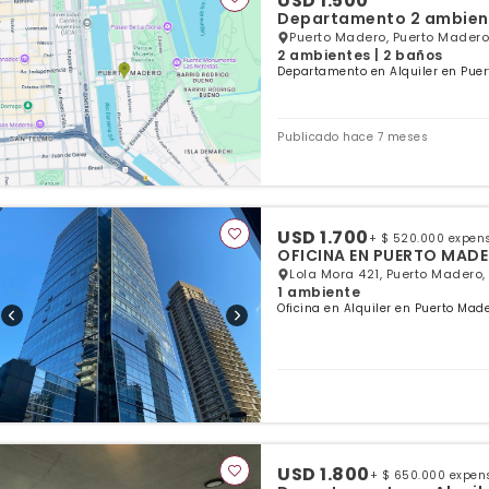
USD 1.500
Departamento 2 ambien
Puerto Madero, Puerto Madero
2 ambientes | 2 baños
Departamento en Alquiler en Puer
Publicado hace 7 meses
USD 1.700
+ $ 520.000 expen
OFICINA EN PUERTO MAD
Lola Mora 421, Puerto Madero,
1 ambiente
Oficina en Alquiler en Puerto Mad
USD 1.800
+ $ 650.000 expen