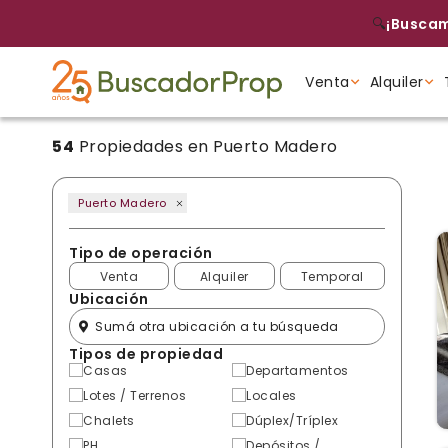
🔍
¡Buscam
Venta
Alquiler
54
Propiedades en Puerto Madero
Tipo de propiedad
Tipo de propiedad
Tipo de propiedad
Puerto Madero
Tipo de operación
Venta
Alquiler
Temporal
Ubicación
Tipos de propiedad
Casas
Departamentos
Lotes / Terrenos
Locales
Chalets
Dúplex/Tríplex
PH
Depósitos /