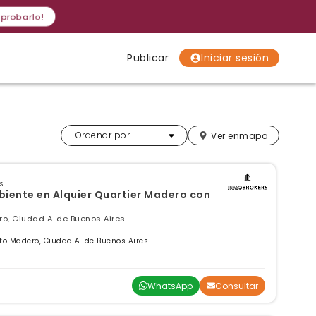
 probarlo!
Publicar
Iniciar sesión
Localidades
Localidades
Localidades
Más relevantes
Ordenar por
Ver en
mapa
s
nte en Alquier Quartier Madero con
ro, Ciudad A. de Buenos Aires
to Madero, Ciudad A. de Buenos Aires
WhatsApp
Consultar