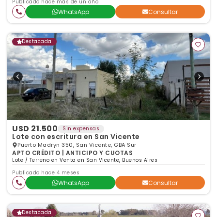
Publicado hace más de un año
WhatsApp
Consultar
Destacada
USD 21.500
Sin expensas
Lote con escritura en San Vicente
Puerto Madryn 350, San Vicente, GBA Sur
APTO CRÉDITO | ANTICIPO Y CUOTAS
Lote / Terreno en Venta en San Vicente, Buenos Aires
Publicado hace 4 meses
WhatsApp
Consultar
Destacada