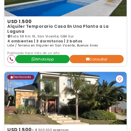
USD 1.500
Alquiler Temporario Casa En Una Planta a La
Laguna
Ruta 58 Km 16, San Vicente, GBA Sur
4 ambientes | 3 dormitorios | 2 baños
Lote / Terreno en Alquiler en San Vicente, Buenos Aires
Publicado hace más de un año
WhatsApp
Consultar
Destacada
USD 1.500
+ $ 500.000 expensas