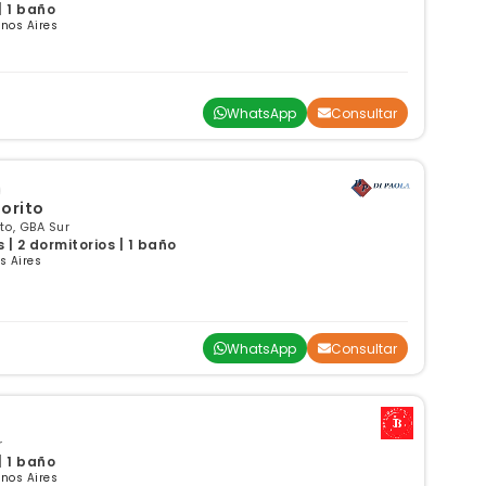
| 1 baño
enos Aires
WhatsApp
Consultar
iorito
ito, GBA Sur
| 2 dormitorios | 1 baño
s Aires
WhatsApp
Consultar
r
| 1 baño
enos Aires