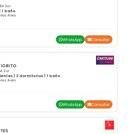
GBA Sur
| 1 baño
enos Aires
WhatsApp
Consultar
FIORITO
BA Sur
ntes | 2 dormitorios | 1 baño
enos Aires
WhatsApp
Consultar
BIENTES