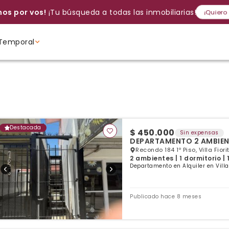
os por vos!
¡Tu búsqueda a todas las inmobiliarias!
¡Quiero
Temporal
Volver a intentar
Gracias
Cancelar
Si, eliminar
Volver a intentarlo
¡Si, enviar a todos!
Crear alerta
Ambientes
Ambientes
Ambientes
Destacada
$ 450.000
Sin expensas
DEPARTAMENTO 2 AMBIEN
Recondo 184 1º Piso, Villa Fiori
2 ambientes | 1 dormitorio |
Departamento en Alquiler en Villa 
Publicado hace 8 meses