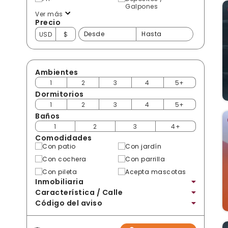
Galpones
Ver más
Precio
USD
$
Ambientes
1
2
3
4
5+
Dormitorios
1
2
3
4
5+
Baños
1
2
3
4+
Comodidades
Con patio
Con jardín
Con cochera
Con parrilla
Con pileta
Acepta mascotas
Inmobiliaria
Característica / Calle
Código del aviso