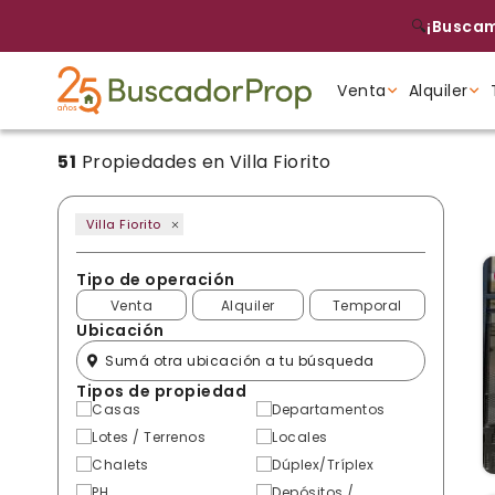
🔍
¡Buscam
Venta
Alquiler
51
Propiedades en Villa Fiorito
Tipo de propiedad
Tipo de propiedad
Tipo de propiedad
Villa Fiorito
Tipo de operación
Venta
Alquiler
Temporal
Ubicación
Tipos de propiedad
Casas
Departamentos
Lotes / Terrenos
Locales
Chalets
Dúplex/Tríplex
PH
Depósitos /