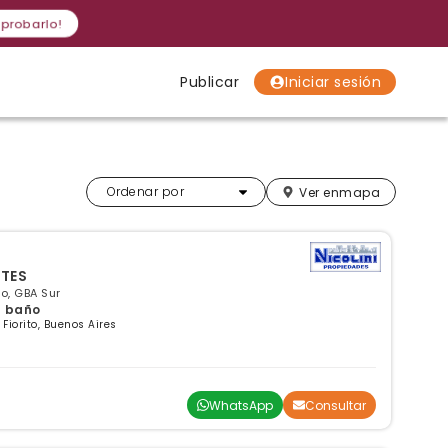
 probarlo!
Publicar
Iniciar sesión
Localidades
Localidades
Localidades
Más relevantes
Ordenar por
Ver en
mapa
TES
to, GBA Sur
 1 baño
Fiorito, Buenos Aires
WhatsApp
Consultar